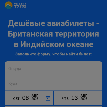
Дешёвые авиабилеты -
Британская территория
в Индийском океане
Заполните форму, чтобы найти билет:
АВГ
АВГ
08
13
СБТ
ЧТВ
2026
2026