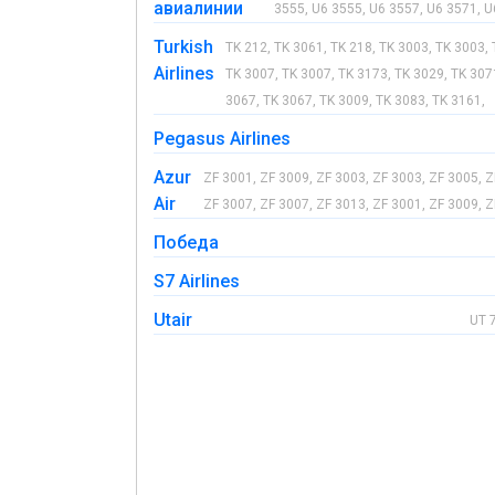
авиалинии
3555, U6 3555, U6 3557, U6 3571, U
Turkish
TK 212, TK 3061, TK 218, TK 3003, TK 3003, 
Airlines
TK 3007, TK 3007, TK 3173, TK 3029, TK 307
3067, TK 3067, TK 3009, TK 3083, TK 3161,
Pegasus Airlines
Azur
ZF 3001, ZF 3009, ZF 3003, ZF 3003, ZF 3005, Z
Air
ZF 3007, ZF 3007, ZF 3013, ZF 3001, ZF 3009, Z
Победа
S7 Airlines
Utair
UT 7