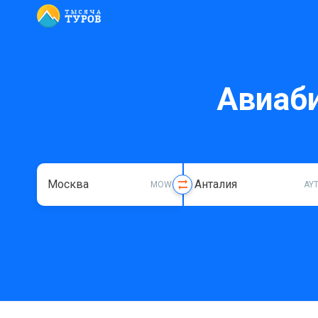
Авиаб
MOW
AY