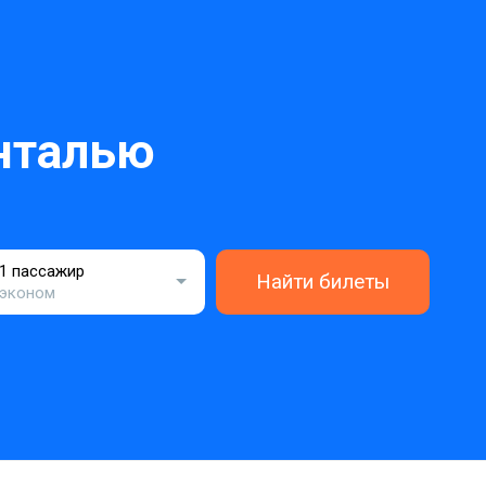
нталью
1 пассажир
Найти билеты
эконом