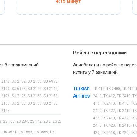
4:15 минут
Рейсы с пересадками
т 9 авиакомпаний.
Авиабилеты на рейсы с пере
купить у 7 авиалиний.
 2148, SU 2162, SU 2166, SU 6953,
Turkish
 2166, SU 6953, SU 2142, SU 2142,
TK 412, TK 2408, TK 412, 
Airlines
 2126, SU 2126, SU 2158, SU 2158,
2410, TK 412, TK 2410, TK
 2160, SU 2160, SU 2160, SU 2156,
410, TK 2410, TK 410, TK 
 2144,
2410, TK 422, TK 2410, TK
422, TK 2410, TK 422, TK 
, 2S 168, 2S 284, 2S 142, 2S 2, 2S 2,
2416, TK 420, TK 2416, TK
, U6 3571, U6 1555, U6 3559, U6
420, TK 2418, TK 420, TK 