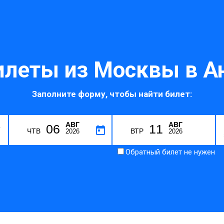
илеты из Москвы в А
Заполните форму, чтобы найти билет:
АВГ
АВГ
06
11
T
ЧТВ
ВТР
2026
2026
Обратный билет не нужен