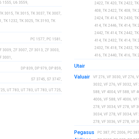
6 1555, U6 3559,
2422, TK 420, TK 2422, TK
408, TK 2422, TK 408, TK 
TK 3015, TK 3015, TK 3037, TK 3007,
2424, TK 414, TK 2430, TK
1, TK 1232, TK 3025, TK 3193, TK
414, TK 2446, TK 414, TK 
2442, TK 414, TK 2442, TK
PC 1577, PC 1581,
414, TK 2432, TK 414, TK 
2432, TK 418, TK 2432, TK
F 3009, ZF 3007, ZF 3013, ZF 3003,
416, TK 2440, TK 416, TK 
F 3001,
Utair
DP 839, DP 979, DP 859,
Valuair
VF 276, VF 3030, VF 276, V
S7 3745, S7 3747,
3032, VF 276, VF 3032, VF 
25, UT 783, UT 783, UT 783, UT 725,
588, VF 4004, VF 588, VF 4
4006, VF 588, VF 4006, VF 
278, VF 3034, VF 278, VF 3
3034, VF 278, VF 3034, VF 
278, VF 3036, VF 278, VF 3
Pegasus
PC 387, PC 2006, PC 387