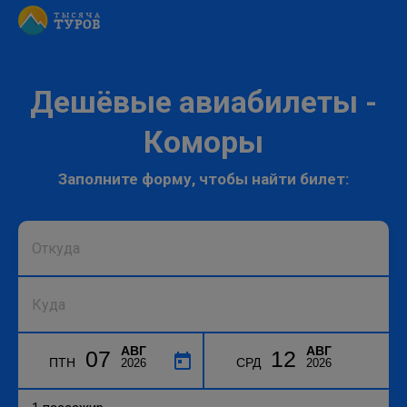
Дешёвые авиабилеты -
Коморы
Заполните форму, чтобы найти билет:
АВГ
АВГ
07
12
ПТН
СРД
2026
2026