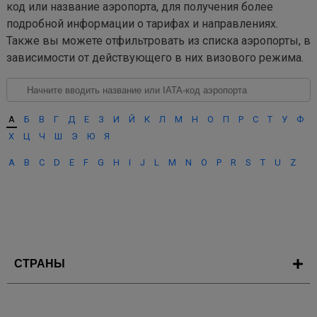
код или название аэропорта, для получения более
подробной информации о тарифах и направлениях.
Также вы можете отфильтровать из списка аэропорты, в
зависимости от действующего в них визового режима.
А
Б
В
Г
Д
Е
З
И
Й
К
Л
М
Н
О
П
Р
С
Т
У
Ф
Х
Ц
Ч
Ш
Э
Ю
Я
A
B
C
D
E
F
G
H
I
J
L
M
N
O
P
R
S
T
U
Z
СТРАНЫ