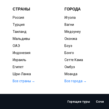
СТРАНЫ
ГОРОДА
Россия
Игуэла
Турция
Вагни
Таиланд
Медоунеу
Мальдивы
Оконжа
ОАЭ
Боуэ
Индонезия
Бонго
Израиль
Сетте Кама
Египет
Омбуэ
Шри-Ланка
Моанда
Все страны →
Все города →
Горящие туры
Сочи