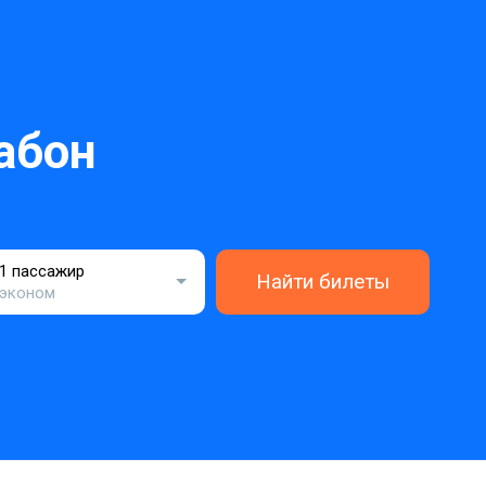
абон
1 пассажир
Найти билеты
эконом