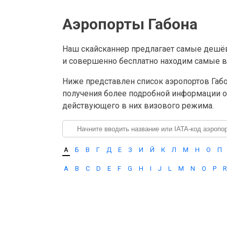
Аэропорты Габона
Наш скайсканнер предлагает самые дешёв
и совершенно бесплатно находим самые 
Ниже представлен список аэропортов Габон
получения более подробной информации о 
действующего в них визового режима.
А
Б
В
Г
Д
Е
З
И
Й
К
Л
М
Н
О
П
A
B
C
D
E
F
G
H
I
J
L
M
N
O
P
R