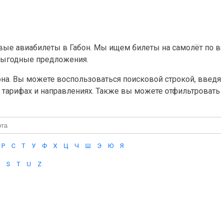
ые авиабилеты в Габон. Мы ищем билеты на самолёт по 
выгодные предложения.
а. Вы можете воспользоваться поисковой строкой, введя i
тарифах и направлениях. Также вы можете отфильтровать 
Р
С
Т
У
Ф
Х
Ц
Ч
Ш
Э
Ю
Я
S
T
U
Z