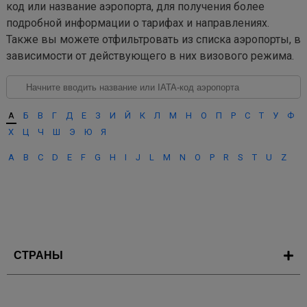
код или название аэропорта, для получения более
подробной информации о тарифах и направлениях.
Также вы можете отфильтровать из списка аэропорты, в
зависимости от действующего в них визового режима.
А
Б
В
Г
Д
Е
З
И
Й
К
Л
М
Н
О
П
Р
С
Т
У
Ф
Х
Ц
Ч
Ш
Э
Ю
Я
A
B
C
D
E
F
G
H
I
J
L
M
N
O
P
R
S
T
U
Z
СТРАНЫ