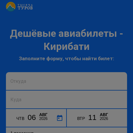
Дешёвые авиабилеты -
Кирибати
Заполните форму, чтобы найти билет:
АВГ
АВГ
06
11
ЧТВ
ВТР
2026
2026