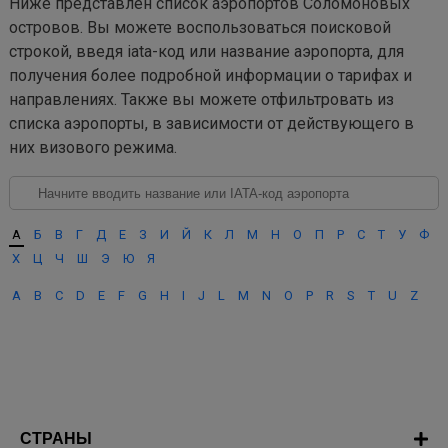
Ниже представлен список аэропортов Соломоновых
островов. Вы можете воспользоваться поисковой
строкой, введя iata-код или название аэропорта, для
получения более подробной информации о тарифах и
направлениях. Также вы можете отфильтровать из
списка аэропорты, в зависимости от действующего в
них визового режима.
А
Б
В
Г
Д
Е
З
И
Й
К
Л
М
Н
О
П
Р
С
Т
У
Ф
Х
Ц
Ч
Ш
Э
Ю
Я
A
B
C
D
E
F
G
H
I
J
L
M
N
O
P
R
S
T
U
Z
СТРАНЫ