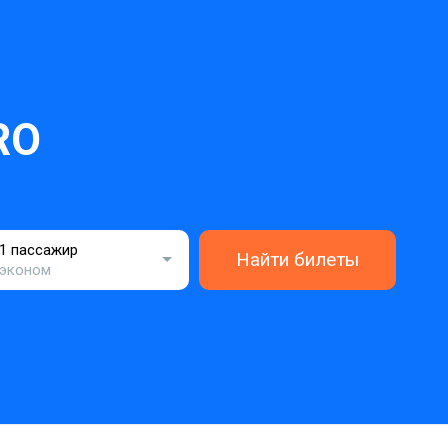
RO
1 пассажир
Найти билеты
эконом