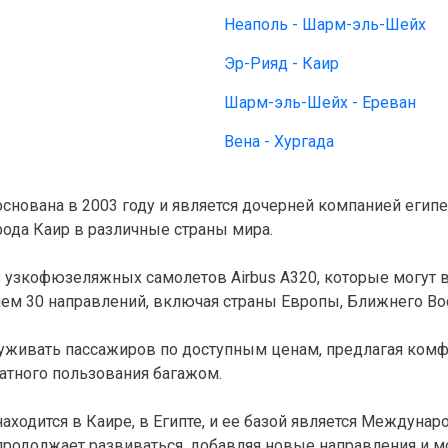
Неаполь - Шарм-эль-Шейх
Эр-Рияд - Каир
Шарм-эль-Шейх - Ереван
Вена - Хургада
 основана в 2003 году и является дочерней компанией египе
да Каир в различные страны мира.

 узкофюзеляжных самолетов Airbus A320, которые могут вм
ем 30 направлений, включая страны Европы, Ближнего Вос
луживать пассажиров по доступным ценам, предлагая комф
атного пользования багажом.

аходится в Каире, в Египте, и ее базой является Междуна
родолжает развиваться, добавляя новые направления и м