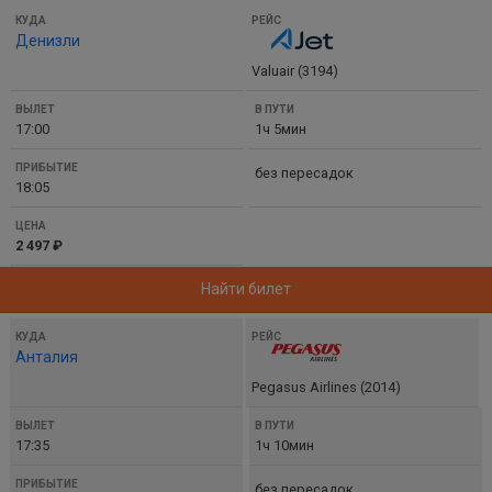
Денизли
Valuair (3194)
17:00
1ч 5мин
без пересадок
18:05
2 497 ₽
Найти билет
Анталия
Pegasus Airlines (2014)
17:35
1ч 10мин
без пересадок