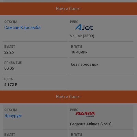
Найти билет
Самсан Карсамба
Valuair (3309)
22:25
1ч 40мин
без пересадок
00:05
4 172 ₽
Найти билет
Эрзурум
Pegasus Airlines (2553)