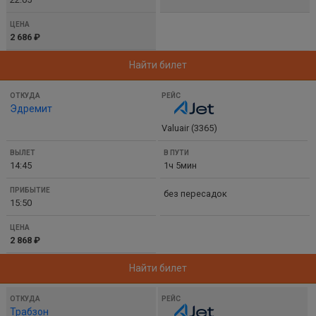
2 686 ₽
Найти билет
Эдремит
Valuair (3365)
14:45
1ч 5мин
без пересадок
15:50
2 868 ₽
Найти билет
Трабзон