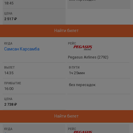
18:45
2 517 ₽
Найти билет
Самсан Карсамба
Pegasus Airlines (2792)
14:35
1ч 25мин
без пересадок
16:00
2 738 ₽
Найти билет