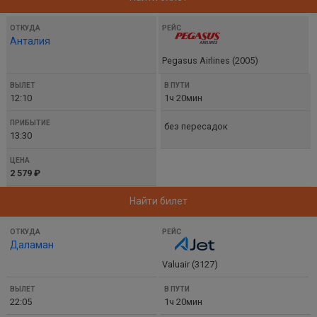
Анталия
Pegasus Airlines (2005)
12:10
1ч 20мин
без пересадок
13:30
2 579 ₽
Найти билет
Даламан
Valuair (3127)
22:05
1ч 20мин