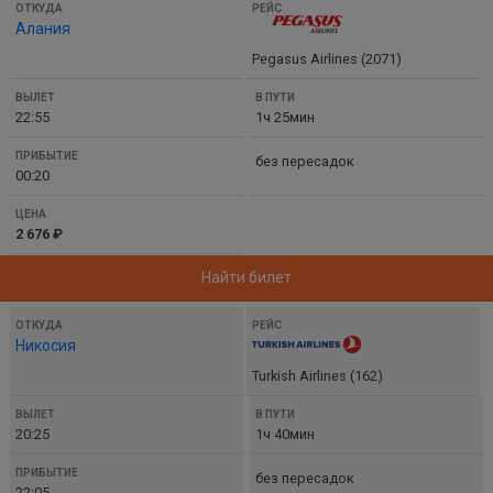
Алания
Pegasus Airlines (2071)
22:55
1ч 25мин
без пересадок
00:20
2 676 ₽
Найти билет
Никосия
Turkish Airlines (162)
20:25
1ч 40мин
без пересадок
22:05