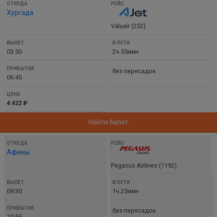
Хургада
Valuair (252)
03:50
2ч 55мин
без пересадок
06:45
4 422 ₽
Найти билет
Афины
Pegasus Airlines (1192)
09:30
1ч 25мин
без пересадок
10:55