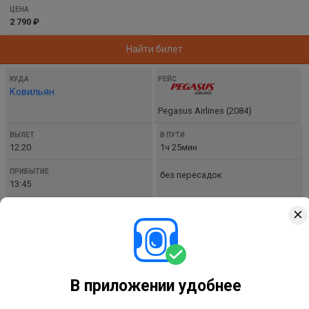
2 790 ₽
Найти билет
Ковильян
Pegasus Airlines (2084)
12:20
1ч 25мин
без пересадок
13:45
2 910 ₽
Найти билет
В приложении удобнее
Газиантеп