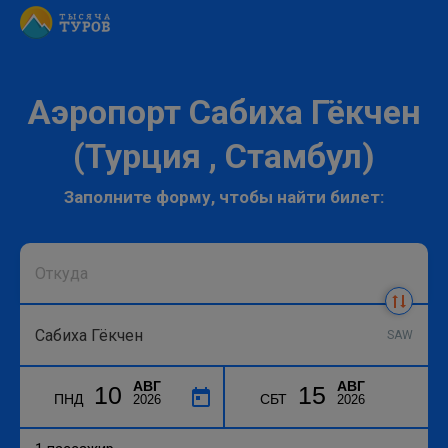
Аэропорт Сабиха Гёкчен
(Турция , Стамбул)
Заполните форму, чтобы найти билет:
SAW
АВГ
АВГ
10
15
ПНД
СБТ
2026
2026