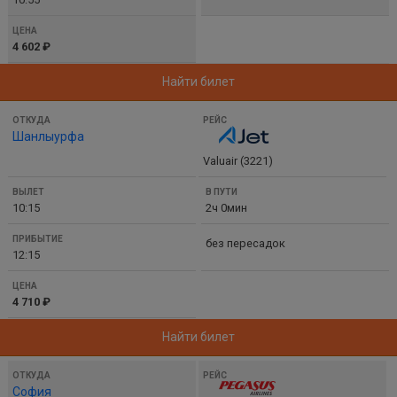
4 602 ₽
Найти билет
Шанлыурфа
Valuair (3221)
10:15
2ч 0мин
без пересадок
12:15
4 710 ₽
Найти билет
София