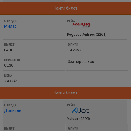
Найти билет
Милас
Pegasus Airlines (2261)
04:10
1ч 20мин
без пересадок
05:30
2 472 ₽
Найти билет
Денизли
Valuair (5295)