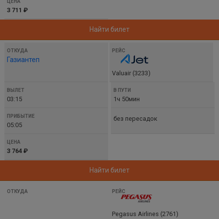
3 711 ₽
Найти билет
Газиантеп
Valuair (3233)
03:15
1ч 50мин
без пересадок
05:05
3 764 ₽
Найти билет
Pegasus Airlines (2761)