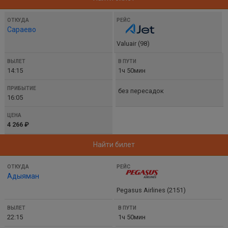
Сараево
Valuair (98)
14:15
1ч 50мин
без пересадок
16:05
4 266 ₽
Найти билет
Адыяман
Pegasus Airlines (2151)
22:15
1ч 50мин