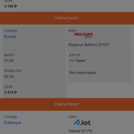
2 182 ₽
Найти билет
Кониа
Pegasus Airlines (2707)
01:05
1ч 15мин
без пересадок
02:20
2 415 ₽
Найти билет
Кэйсери
Valuair (3179)