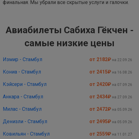
финальная. Мы убрали все скрытые услуги и галочки.
Авиабилеты Сабиха Гёкчен -
самые низкие цены
Измир - Стамбул
от 2182
₽
на 22.09.26
Кониа - Стамбул
от 2415
₽
на 16.08.26
Кэйсери - Стамбул
от 2420
₽
на 07.09.26
Анкара - Стамбул
от 2434
₽
на 27.09.26
Милас - Стамбул
от 2472
₽
на 05.09.26
Денизли - Стамбул
от 2495
₽
на 05.09.26
Ковильян - Стамбул
от 2559
₽
на 11.01.27