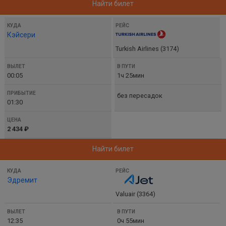
Найти билет
Кэйсери
Turkish Airlines (3174)
00:05
1ч 25мин
без пересадок
01:30
2 434 ₽
Найти билет
Эдремит
Valuair (3364)
12:35
0ч 55мин