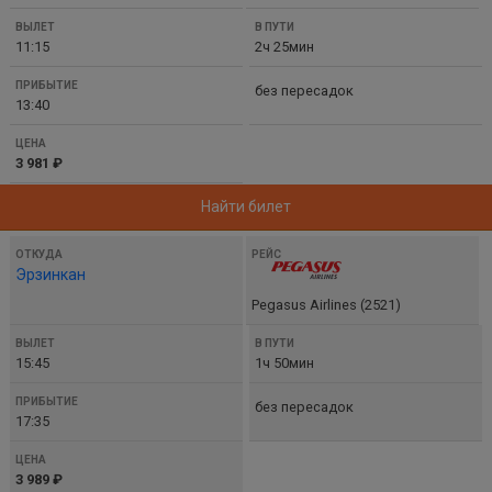
11:15
2ч 25мин
без пересадок
13:40
3 981 ₽
Найти билет
Эрзинкан
Pegasus Airlines (2521)
15:45
1ч 50мин
без пересадок
17:35
3 989 ₽