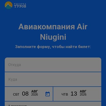
Авиакомпания Air
Niugini
Заполните форму, чтобы найти билет:
АВГ
АВГ
08
13
СБТ
ЧТВ
2026
2026