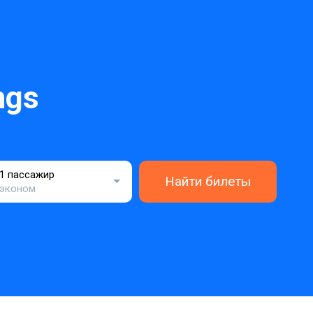
ngs
1 пассажир
Найти билеты
эконом