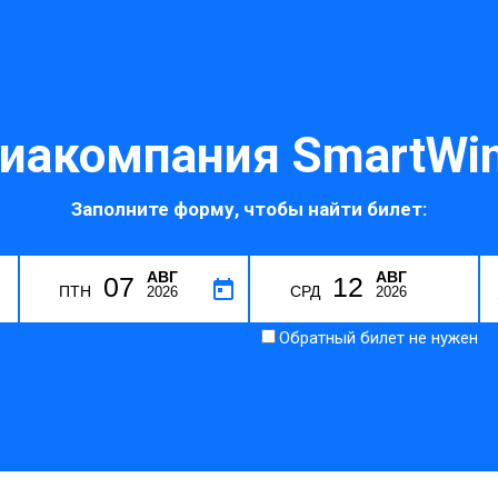
иакомпания SmartWi
Заполните форму, чтобы найти билет:
АВГ
АВГ
07
12
ПТН
СРД
2026
2026
Обратный билет не нужен