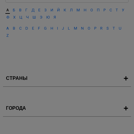
А
Б
В
Г
Д
Е
З
И
Й
К
Л
М
Н
О
П
Р
С
Т
У
Ф
Х
Ц
Ч
Ш
Э
Ю
Я
A
B
C
D
E
F
G
H
I
J
L
M
N
O
P
R
S
T
U
Z
СТРАНЫ
ГОРОДА