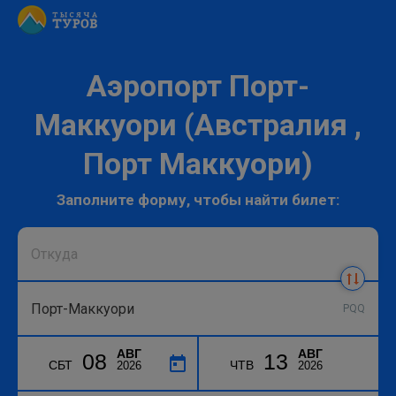
Аэропорт Порт-
Маккуори (Австралия ,
Порт Маккуори)
Заполните форму, чтобы найти билет:
PQQ
АВГ
АВГ
08
13
СБТ
ЧТВ
2026
2026