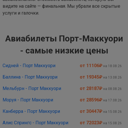
видите на сайте — финальная. Мы убрали все скрытые
услуги и галочки.
Авиабилеты Порт-Маккуори
- самые низкие цены
Сидней - Порт Маккуори
от 11106
₽
на 18.08.26
Баллина - Порт Маккуори
от 19345
₽
на 13.08.26
Мельбурн - Порт Маккуори
от 28187
₽
на 08.08.26
Моруя - Порт Маккуори
от 28596
₽
на 17.08.26
Канберра - Порт Маккуори
от 30447
₽
на 15.08.26
Алис Спрингс - Порт Маккуори
от 72023
₽
на 15.08.26