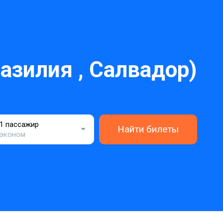
азилия , Салвадор)
1 пассажир
Найти билеты
эконом