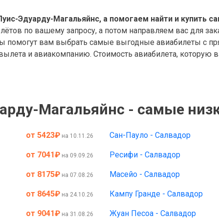
уис-Эдуарду-Магальяйнс, а помогаем найти и купить с
ётов по вашему запросу, а потом направляем вас для за
ры помогут вам выбрать самые выгодные авиабилеты с пр
вылета и авиакомпанию. Стоимость авиабилета, которую в
арду-Магальяйнс - самые низ
от 5423
₽
Сан-Пауло - Салвадор
на 10.11.26
от 7041
₽
Ресифи - Салвадор
на 09.09.26
от 8175
₽
Масейо - Салвадор
на 07.08.26
от 8645
₽
Кампу Гранде - Салвадор
на 24.10.26
от 9041
₽
Жуан Песоа - Салвадор
на 31.08.26