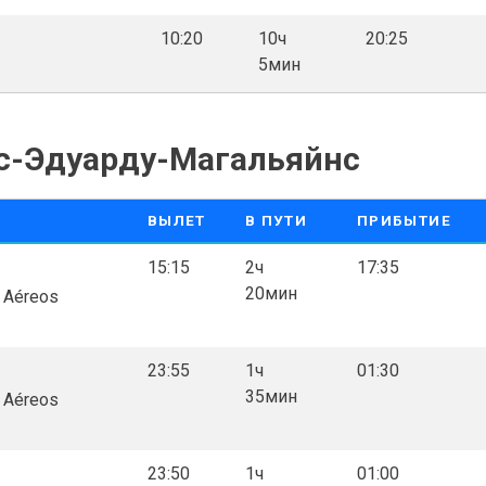
10:20
10ч
20:25
5мин
с-Эдуарду-Магальяйнс
ВЫЛЕТ
В ПУТИ
ПРИБЫТИЕ
15:15
2ч
17:35
20мин
s Aéreos
23:55
1ч
01:30
35мин
s Aéreos
23:50
1ч
01:00