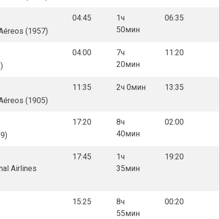
04:45
1ч
06:35
50мин
 Aéreos (1957)
04:00
7ч
11:20
20мин
)
11:35
2ч 0мин
13:35
 Aéreos (1905)
17:20
8ч
02:00
40мин
29)
17:45
1ч
19:20
nal Airlines
35мин
15:25
8ч
00:20
55мин