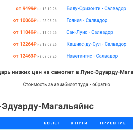
от 9499
₽
Белу-Оризонти - Салвадор
на 18.10.26
от 10060
₽
Гояния - Салвадор
на 25.08.26
от 11049
₽
Сан-Луис - Салвадор
на 11.09.26
от 12264
₽
Кашиас-ду-Сул - Салвадор
на 18.08.26
от 12463
₽
Навегантис - Салвадор
на 09.09.26
арь низких цен на самолет в Луис-Эдуарду-Маг
Стоимость за авиабилет туда - обратно
-Эдуарду-Магальяйнс
ВЫЛЕТ
В ПУТИ
ПРИБЫТИЕ