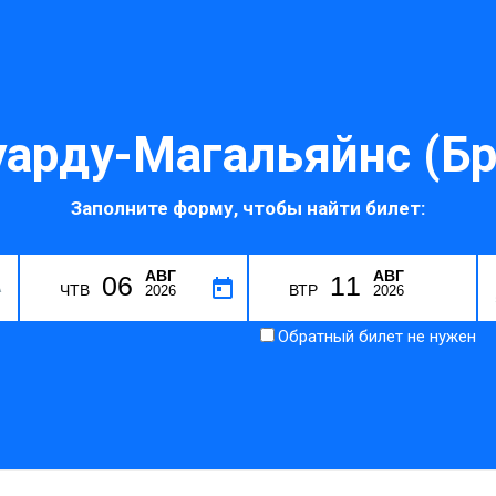
арду-Магальяйнс (Бр
Заполните форму, чтобы найти билет:
АВГ
АВГ
06
11
A
ЧТВ
ВТР
2026
2026
Обратный билет не нужен