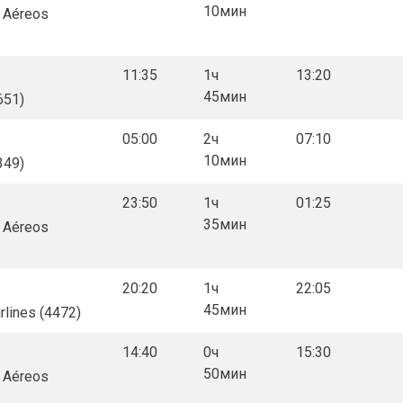
10мин
s Aéreos
11:35
1ч
13:20
45мин
651)
05:00
2ч
07:10
10мин
349)
23:50
1ч
01:25
35мин
s Aéreos
20:20
1ч
22:05
45мин
irlines (4472)
14:40
0ч
15:30
50мин
s Aéreos