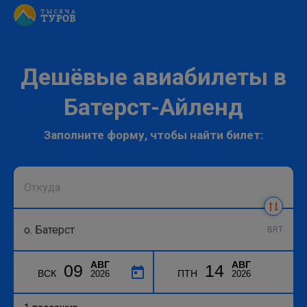
Дешёвые авиабилеты в
Батерст-Айленд
Заполните форму, чтобы найти билет:
BRT
АВГ
АВГ
09
14
ВСК
ПТН
2026
2026