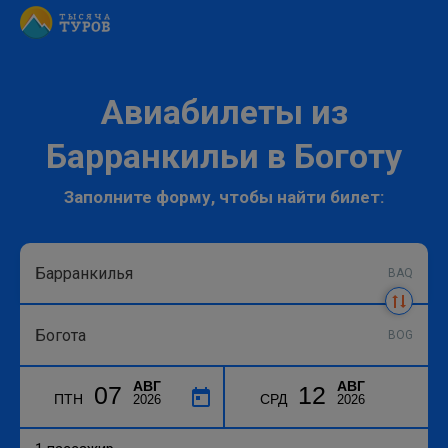
Авиабилеты из
Барранкильи в Боготу
Заполните форму, чтобы найти билет:
BAQ
BOG
АВГ
АВГ
07
12
ПТН
СРД
2026
2026