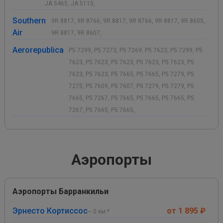
JA 5465, JA 5115,
Southern
9R 8817, 9R 8766, 9R 8817, 9R 8766, 9R 8817, 9R 8605,
Air
9R 8817, 9R 8607,
Aerorepublica
P5 7299, P5 7273, P5 7269, P5 7623, P5 7299, P5
7623, P5 7623, P5 7623, P5 7623, P5 7623, P5
7623, P5 7623, P5 7665, P5 7665, P5 7279, P5
7275, P5 7609, P5 7607, P5 7279, P5 7279, P5
7665, P5 7267, P5 7665, P5 7665, P5 7665, P5
7267, P5 7665, P5 7665,
Аэропорты
Аэропорты Барранкильи
Эрнесто Кортиссос
от 1 895 ₽
~ 0 км.*