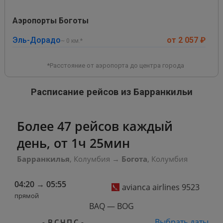
Аэропорты Боготы
Эль-Дорадо
от 2 057 ₽
~ 0 км.*
*Расстояние от аэропорта до центра города
Расписание рейсов из Барранкильи
Более 47 рейсов каждый
день, от 1ч 25мин
Барранкилья
, Колумбия
→
Богота
, Колумбия
04:20
→
05:55
avianca airlines 9523
прямой
BAQ — BOG
Выбрать даты
-
В
С
Ч
П
С
-