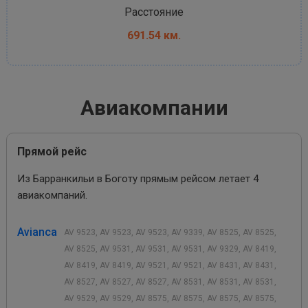
Расстояние
691.54 км.
Авиакомпании
Прямой рейс
Из Барранкильи в Боготу прямым рейсом летает 4
авиакомпаний.
Avianca
AV 9523, AV 9523, AV 9523, AV 9339, AV 8525, AV 8525,
AV 8525, AV 9531, AV 9531, AV 9531, AV 9329, AV 8419,
AV 8419, AV 8419, AV 9521, AV 9521, AV 8431, AV 8431,
AV 8527, AV 8527, AV 8527, AV 8531, AV 8531, AV 8531,
AV 9529, AV 9529, AV 8575, AV 8575, AV 8575, AV 8575,