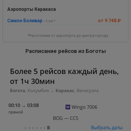
Аэропорты Каракаса
Симон Боливар
от 9 748 ₽
~ 0 км.*
*Расстояние от аэропорта до центра города
Расписание рейсов из Боготы
Более 5 рейсов каждый день,
от 1ч 30мин
Богота
, Колумбия
→
Каракас
, Венесуэла
00:10
→
03:08
Wingo 7006
прямой
BOG — CCS
Выбрать даты
-
-
-
-
-
-
В