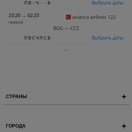
Выбрать даты
П
В
-
Ч
-
-
В
23:20
→
02:25
avianca airlines 122
прямой
BOG — CCS
Выбрать даты
П
В
С
Ч
П
С
В
СТРАНЫ
ГОРОДА