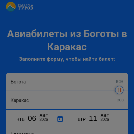
Авиабилеты из Боготы в
Каракас
Заполните форму, чтобы найти билет:
BOG
CCS
АВГ
АВГ
06
11
ЧТВ
ВТР
2026
2026