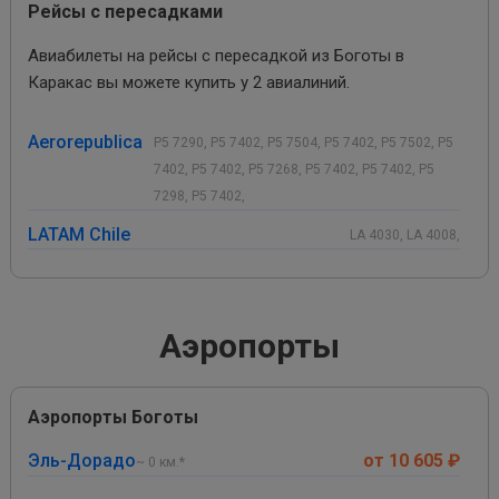
Рейсы с пересадками
Авиабилеты на рейсы с пересадкой из Боготы в
Каракас вы можете купить у 2 авиалиний.
Aerorepublica
P5 7290, P5 7402, P5 7504, P5 7402, P5 7502, P5
7402, P5 7402, P5 7268, P5 7402, P5 7402, P5
7298, P5 7402,
LATAM Chile
LA 4030, LA 4008,
Аэропорты
Аэропорты Боготы
Эль-Дорадо
от 10 605 ₽
~ 0 км.*