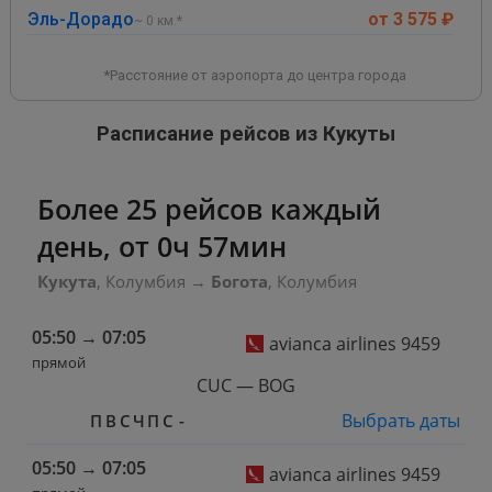
Эль-Дорадо
от 3 575 ₽
~ 0 км.*
*Расстояние от аэропорта до центра города
Расписание рейсов из Кукуты
Более 25 рейсов каждый
день, от 0ч 57мин
Кукута
, Колумбия
→
Богота
, Колумбия
05:50
→
07:05
avianca airlines 9459
прямой
CUC — BOG
Выбрать даты
П
В
С
Ч
П
С
-
05:50
→
07:05
avianca airlines 9459