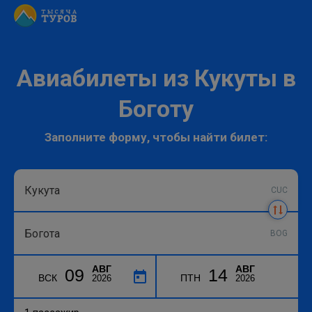
Авиабилеты из Кукуты в
Боготу
Заполните форму, чтобы найти билет:
CUC
BOG
АВГ
АВГ
09
14
ВСК
ПТН
2026
2026