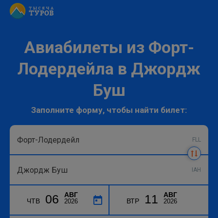
Авиабилеты из Форт-
Лодердейла в Джордж
Буш
Заполните форму, чтобы найти билет:
FLL
IAH
АВГ
АВГ
06
11
ЧТВ
ВТР
2026
2026