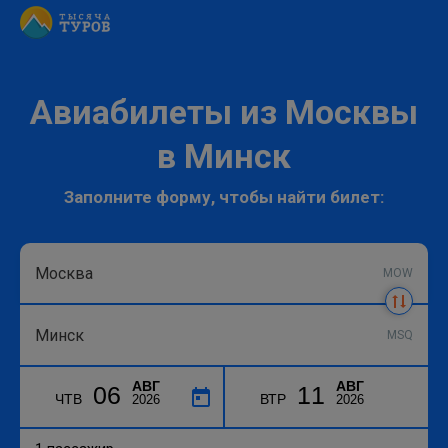
Авиабилеты из Москвы
в Минск
Заполните форму, чтобы найти билет:
MOW
MSQ
АВГ
АВГ
06
11
ЧТВ
ВТР
2026
2026