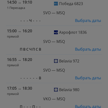
14:50
→
19:10
Победа 6823
1 Пересадка
SVO — MSQ
Выбрать даты
-
-
-
Ч
-
-
-
15:00
→
16:20
Аэрофлот 1836
прямой
SVO — MSQ
Выбрать даты
П
В
С
Ч
П
С
В
16:55
→
18:20
Belavia 972
прямой
SVO — MSQ
Выбрать даты
-
-
-
-
-
-
В
17:05
→
18:30
Belavia 980
прямой
VKO — MSQ
Выбрать даты
П
-
-
-
П
-
-