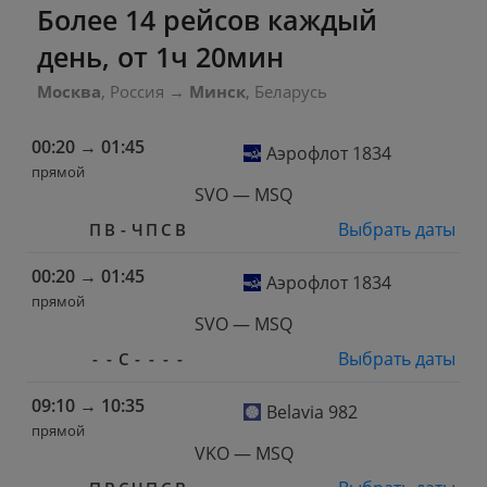
Более 14 рейсов каждый
день, от 1ч 20мин
Москва
, Россия
→
Минск
, Беларусь
00:20
→
01:45
Аэрофлот 1834
прямой
SVO — MSQ
Выбрать даты
П
В
-
Ч
П
С
В
00:20
→
01:45
Аэрофлот 1834
прямой
SVO — MSQ
Выбрать даты
-
-
С
-
-
-
-
09:10
→
10:35
Belavia 982
прямой
VKO — MSQ