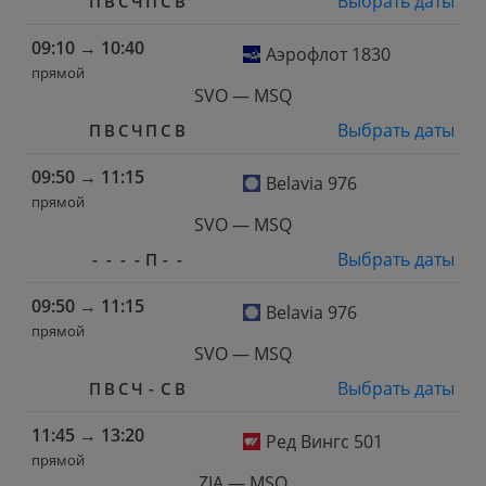
Выбрать даты
П
В
С
Ч
П
С
В
09:10
→
10:40
Аэрофлот 1830
прямой
SVO — MSQ
Выбрать даты
П
В
С
Ч
П
С
В
09:50
→
11:15
Belavia 976
прямой
SVO — MSQ
Выбрать даты
-
-
-
-
П
-
-
09:50
→
11:15
Belavia 976
прямой
SVO — MSQ
Выбрать даты
П
В
С
Ч
-
С
В
11:45
→
13:20
Ред Вингс 501
прямой
ZIA — MSQ