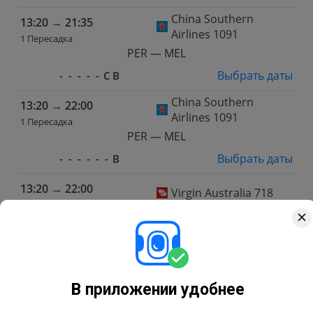
China Southern
13:20
→
21:35
Airlines 1091
1 Пересадка
PER — MEL
Выбрать даты
-
-
-
-
-
С
В
China Southern
13:20
→
22:00
Airlines 1091
1 Пересадка
PER — MEL
Выбрать даты
-
-
-
-
-
-
В
13:20
→
22:00
Virgin Australia 718
1 Пересадка
PER — MEL
Выбрать даты
-
-
-
Ч
-
-
-
13:20
→
22:00
Virgin Australia 718
В приложении удобнее
1 Пересадка
PER — MEL