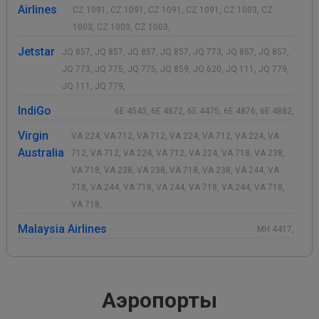
Airlines
CZ 1091, CZ 1091, CZ 1091, CZ 1091, CZ 1003, CZ
1003, CZ 1003, CZ 1003,
Jetstar
JQ 857, JQ 857, JQ 857, JQ 857, JQ 773, JQ 857, JQ 857,
JQ 773, JQ 775, JQ 775, JQ 859, JQ 620, JQ 111, JQ 779,
JQ 111, JQ 779,
IndiGo
6E 4543, 6E 4872, 6E 4475, 6E 4876, 6E 4882,
Virgin
VA 224, VA 712, VA 712, VA 224, VA 712, VA 224, VA
Australia
712, VA 712, VA 224, VA 712, VA 224, VA 718, VA 238,
VA 718, VA 238, VA 238, VA 718, VA 238, VA 244, VA
718, VA 244, VA 718, VA 244, VA 718, VA 244, VA 718,
VA 718,
Malaysia Airlines
MH 4417,
Аэропорты