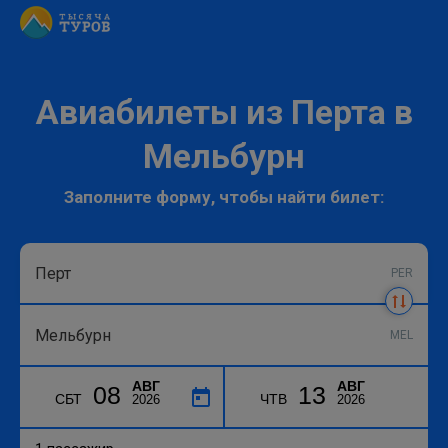
Авиабилеты из Перта в
Мельбурн
Заполните форму, чтобы найти билет:
PER
MEL
АВГ
АВГ
08
13
СБТ
ЧТВ
2026
2026