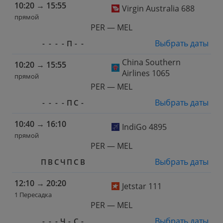
10:20
→
15:55
Virgin Australia 688
прямой
PER — MEL
Выбрать даты
-
-
-
-
П
-
-
China Southern
10:20
→
15:55
Airlines 1065
прямой
PER — MEL
Выбрать даты
-
-
-
-
П
С
-
10:40
→
16:10
IndiGo 4895
прямой
PER — MEL
Выбрать даты
П
В
С
Ч
П
С
В
12:10
→
20:20
Jetstar 111
1 Пересадка
PER — MEL
Выбрать даты
-
-
-
Ч
-
С
-