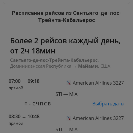
Расписание рейсов из Сантьяго-де-лос-
Трейнта-Кабальерос
Более 2 рейсов каждый день,
от 2ч 18мин
Сантьяго-де-лос-Трейнта-Кабальерос
,
Доминиканская Республика
→
Майами
, США
07:00
→
09:18
American Airlines 3227
прямой
STI — MIA
Выбрать даты
П
-
С
Ч
П
С
В
08:30
→
10:48
American Airlines 3227
прямой
STI — MIA