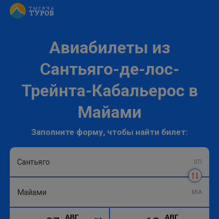
Авиабилеты из
Сантьяго-де-лос-
Трейнта-Кабальерос в
Майами
Заполните форму, чтобы найти билет:
STI
MIA
АВГ
АВГ