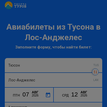
Авиабилеты из Тусона в
Лос-Анджелес
Заполните форму, чтобы найти билет:
TUS
LAX
АВГ
АВГ
07
12
ПТН
СРД
2026
2026