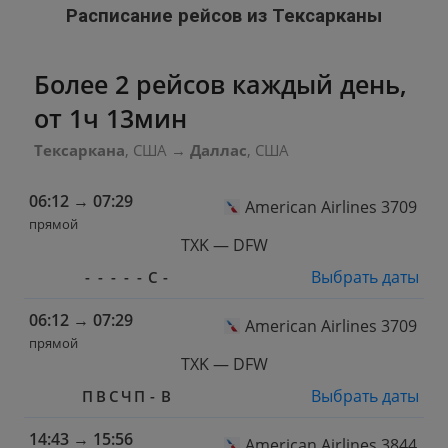
Расписание рейсов из Тексарканы
Более 2 рейсов каждый день,
от 1ч 13мин
Тексаркана
, США
→
Даллас
, США
06:12
→
07:29
American Airlines 3709
прямой
TXK — DFW
Выбрать даты
-
-
-
-
-
С
-
06:12
→
07:29
American Airlines 3709
прямой
TXK — DFW
Выбрать даты
П
В
С
Ч
П
-
В
14:43
→
15:56
American Airlines 3844