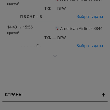
прямой
TXK — DFW
Выбрать даты
П
В
С
Ч
П
-
В
14:43
→
15:56
American Airlines 3844
прямой
TXK — DFW
Выбрать даты
-
-
-
-
-
С
-
СТРАНЫ