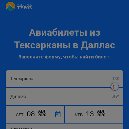
Авиабилеты из
Тексарканы в Даллас
Заполните форму, чтобы найти билет:
TXK
DFW
АВГ
АВГ
08
13
СБТ
ЧТВ
2026
2026