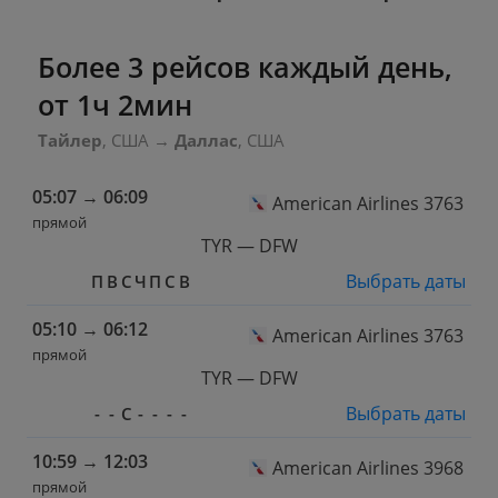
Более 3 рейсов каждый день,
от 1ч 2мин
Тайлер
, США
→
Даллас
, США
05:07
→
06:09
American Airlines 3763
прямой
TYR — DFW
Выбрать даты
П
В
С
Ч
П
С
В
05:10
→
06:12
American Airlines 3763
прямой
TYR — DFW
Выбрать даты
-
-
С
-
-
-
-
10:59
→
12:03
American Airlines 3968
прямой