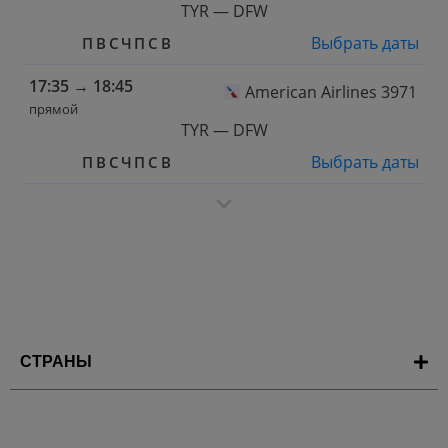
TYR — DFW
Выбрать даты
П
В
С
Ч
П
С
В
17:35
→
18:45
American Airlines 3971
прямой
TYR — DFW
Выбрать даты
П
В
С
Ч
П
С
В
СТРАНЫ