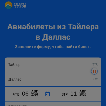
Авиабилеты из Тайлера
в Даллас
Заполните форму, чтобы найти билет:
TYR
DFW
АВГ
АВГ
06
11
ЧТВ
ВТР
2026
2026