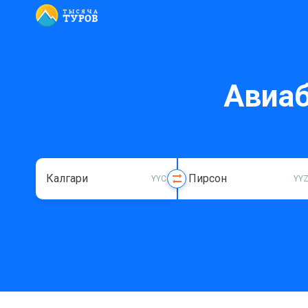
Авиаб
YYC
YY