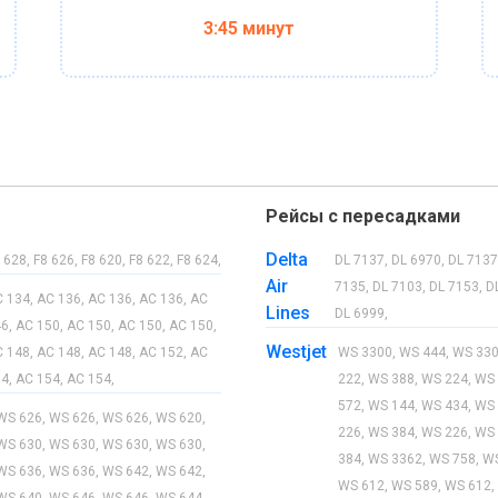
3:45 минут
Рейсы с пересадками
Delta
 628, F8 626, F8 620, F8 622, F8 624,
DL 7137, DL 6970, DL 7137
Air
7135, DL 7103, DL 7153, D
C 134, AC 136, AC 136, AC 136, AC
Lines
DL 6999,
6, AC 150, AC 150, AC 150, AC 150,
Westjet
C 148, AC 148, AC 148, AC 152, AC
WS 3300, WS 444, WS 330
4, AC 154, AC 154,
222, WS 388, WS 224, WS
572, WS 144, WS 434, WS
WS 626, WS 626, WS 626, WS 620,
226, WS 384, WS 226, WS
WS 630, WS 630, WS 630, WS 630,
384, WS 3362, WS 758, W
WS 636, WS 636, WS 642, WS 642,
WS 612, WS 589, WS 612,
WS 640, WS 646, WS 646, WS 644,