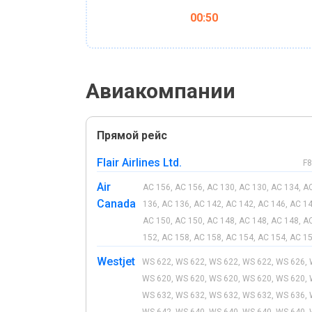
00:50
Авиакомпании
Прямой рейс
Flair Airlines Ltd.
F8
Air
AC 156, AC 156, AC 130, AC 130, AC 134, A
Canada
136, AC 136, AC 142, AC 142, AC 146, AC 14
AC 150, AC 150, AC 148, AC 148, AC 148, A
152, AC 158, AC 158, AC 154, AC 154, AC 15
Westjet
WS 622, WS 622, WS 622, WS 622, WS 626, 
WS 620, WS 620, WS 620, WS 620, WS 620, 
WS 632, WS 632, WS 632, WS 632, WS 636, 
WS 642, WS 640, WS 640, WS 640, WS 640, 