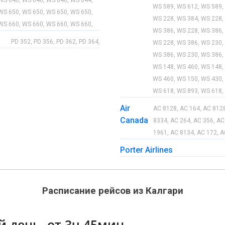
WS 589, WS 612, WS 589,
WS 650, WS 650, WS 650, WS 650,
WS 228, WS 384, WS 228,
WS 660, WS 660, WS 660, WS 660,
WS 386, WS 228, WS 386,
PD 352, PD 356, PD 362, PD 364,
WS 228, WS 386, WS 230,
WS 386, WS 230, WS 386,
WS 148, WS 460, WS 148,
WS 460, WS 150, WS 430,
WS 618, WS 893, WS 618,
Air
AC 8128, AC 164, AC 8128
Canada
8334, AC 264, AC 356, AC
1961, AC 8134, AC 172, A
Porter Airlines
Расписание рейсов из Калгари
й день, от 3ч 45мин