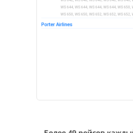
WS 644, WS 644, WS 644, WS 644, WS 650, 
WS 650, WS 650, WS 652, WS 652, WS 652, 
Porter Airlines
Более 49 рейсов кажды