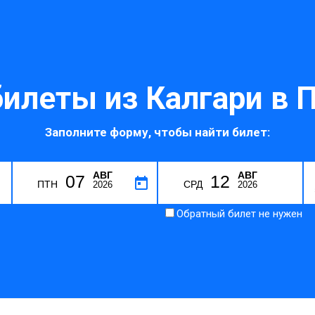
илеты из Калгари в 
Заполните форму, чтобы найти билет:
АВГ
АВГ
07
12
Z
ПТН
СРД
2026
2026
Обратный билет не нужен