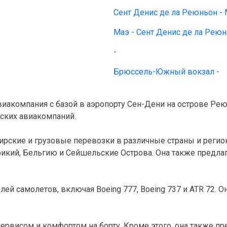
Сент Денис де ла Реюньон -
Маэ - Сент Денис де ла Рею
-
Брюссель-Южный вокзал -
 авиакомпания с базой в аэропорту Сен-Дени на острове Ре
ских авиакомпаний.

ажирские и грузовые перевозки в различные страны и реги
икий, Бельгию и Сейшельские Острова. Она также предла
ей самолетов, включая Boeing 777, Boeing 737 и ATR 72. 
 сервисом и комфортом на борту. Кроме этого, она также п