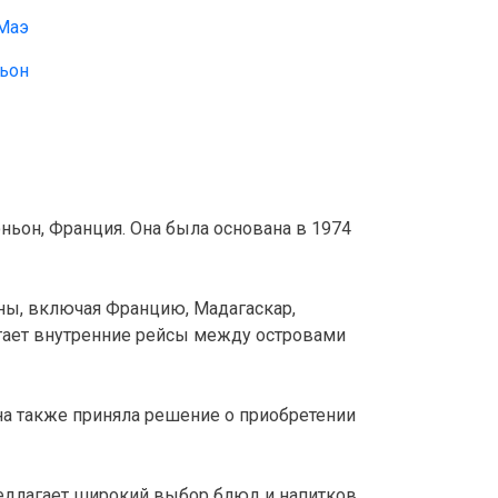
 Маэ
ньон
юньон, Франция. Она была основана в 1974 
оны, включая Францию, Мадагаскар, 
гает внутренние рейсы между островами 
Она также приняла решение о приобретении 
редлагает широкий выбор блюд и напитков 