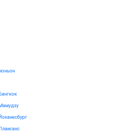
Реюньон
Бангкок
 Мамудзу
Йоханесбург
Плаисанс