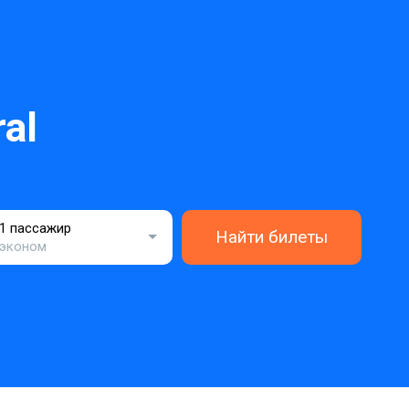
al
1 пассажир
Найти билеты
эконом