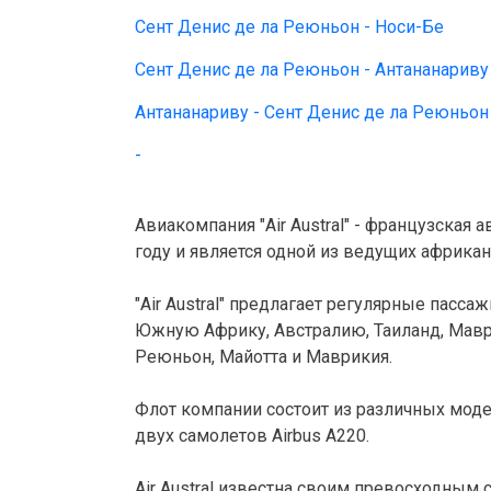
Сент Денис де ла Реюньон - Носи-Бе
Сент Денис де ла Реюньон - Антананариву
Антананариву - Сент Денис де ла Реюньон
-
Авиакомпания "Air Austral" - французская
году и является одной из ведущих африкан
"Air Austral" предлагает регулярные пасс
Южную Африку, Австралию, Таиланд, Мавр
Реюньон, Майотта и Маврикия.

Флот компании состоит из различных модел
двух самолетов Airbus A220.

Air Austral известна своим превосходным