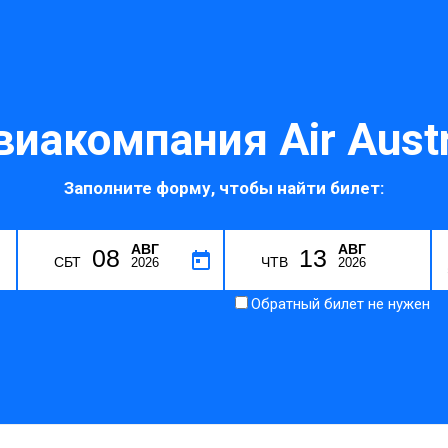
виакомпания Air Austr
Заполните форму, чтобы найти билет:
АВГ
АВГ
08
13
СБТ
ЧТВ
2026
2026
Обратный билет не нужен