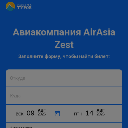
Авиакомпания AirAsia
Zest
Заполните форму, чтобы найти билет:
АВГ
АВГ
09
14
ВСК
ПТН
2026
2026