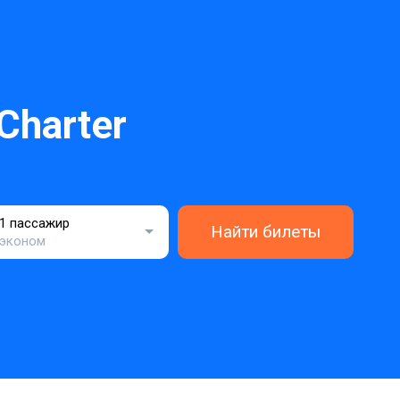
Charter
1 пассажир
Найти билеты
эконом