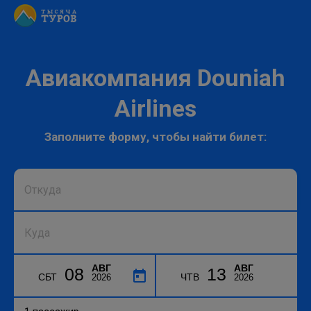
Авиакомпания Douniah
Airlines
Заполните форму, чтобы найти билет:
АВГ
АВГ
08
13
СБТ
ЧТВ
2026
2026