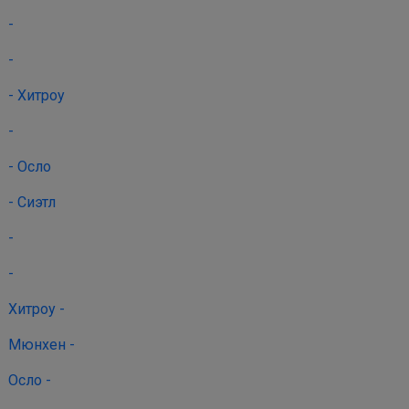
-
-
- Хитроу
-
- Осло
- Сиэтл
-
-
Хитроу -
Мюнхен -
Осло -