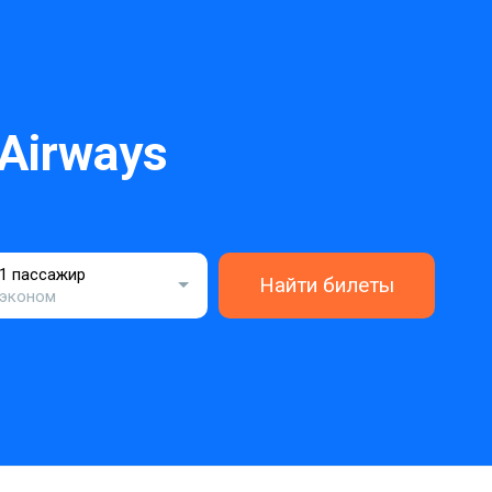
Airways
1 пассажир
Найти билеты
эконом