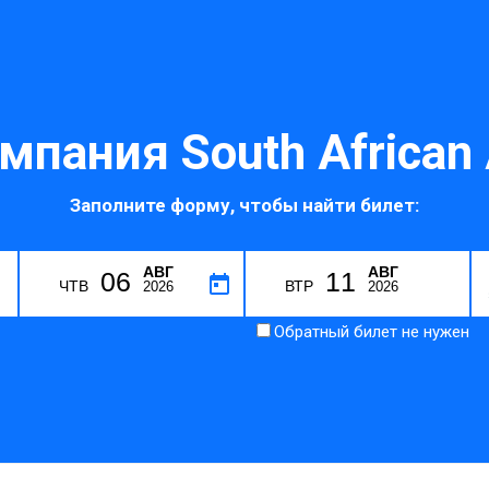
мпания South African 
Заполните форму, чтобы найти билет:
АВГ
АВГ
06
11
ЧТВ
ВТР
2026
2026
Обратный билет не нужен