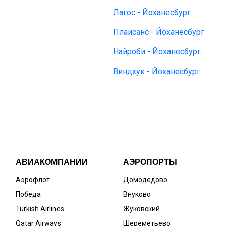
Лагос - Йоханесбург
Плаисанс - Йоханесбург
Найроби - Йоханесбург
Виндхук - Йоханесбург
АВИАКОМПАНИИ
АЭРОПОРТЫ
Аэрофлот
Домодедово
Победа
Внуково
Turkish Airlines
Жуковский
Qatar Airways
Шереметьево