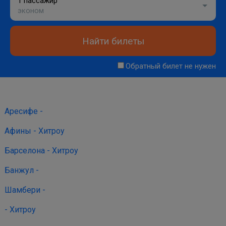
1 пассажир
эконом
Найти билеты
Обратный билет не нужен
Аресифе -
Афины - Хитроу
Барселона - Хитроу
Банжул -
Шамбери -
- Хитроу