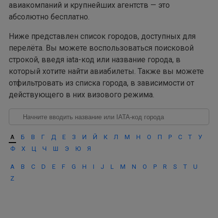
авиакомпаний и крупнейших агентств — это
абсолютно бесплатно.
Ниже представлен список городов, доступных для
перелёта. Вы можете воспользоваться поисковой
строкой, введя iata-код или название города, в
который хотите найти авиабилеты. Также вы можете
отфильтровать из списка города, в зависимости от
действующего в них визового режима.
А
Б
В
Г
Д
Е
З
И
Й
К
Л
М
Н
О
П
Р
С
Т
У
Ф
Х
Ц
Ч
Ш
Э
Ю
Я
A
B
C
D
E
F
G
H
I
J
L
M
N
O
P
R
S
T
U
Z