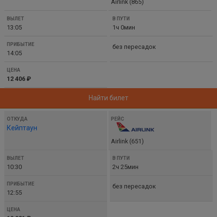
Airlink (865)
ВЫЛЕТ
В
13:05
1ч 0мин
ПУТИ
ПРИБЫТИЕ
без пересадок
14:05
ЦЕНА
12 406 ₽
Найти билет
Кейптаун
Airlink (651)
10:30
2ч 25мин
без пересадок
12:55