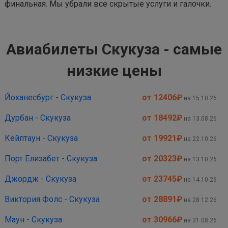
финальная. Мы убрали все скрытые услуги и галочки.
Авиабилеты Скукуза - самые
низкие цены
Йоханесбург - Скукуза
от 12406
₽
на 15.10.26
Дурбан - Скукуза
от 18492
₽
на 13.08.26
Кейптаун - Скукуза
от 19921
₽
на 22.10.26
Порт Елизабет - Скукуза
от 20323
₽
на 13.10.26
Джордж - Скукуза
от 23745
₽
на 14.10.26
Виктория Фолс - Скукуза
от 28891
₽
на 28.12.26
Маун - Скукуза
от 30966
₽
на 31.08.26