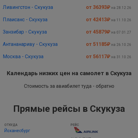
Ливингстон - Скукуза
от 36393
₽
на 28.12.26
Плаисанс - Скукуза
от 42413
₽
на 11.10.26
Занзибар - Скукуза
от 45879
₽
на 07.01.27
Антананариву - Скукуза
от 51185
₽
на 26.10.26
Москва - Скукуза
от 56117
₽
на 31.10.26
Календарь низких цен на самолет в Скукуза
Стоимость за авиабилет туда - обратно
Прямые рейсы в Скукуза
ОТКУДА
Йоханесбург
РЕЙС