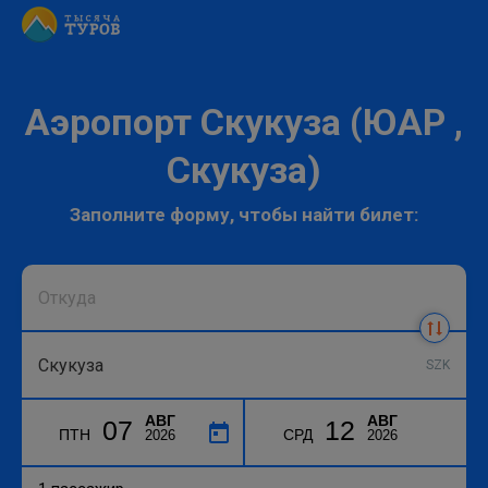
Аэропорт Скукуза (ЮАР ,
Скукуза)
Заполните форму, чтобы найти билет:
SZK
АВГ
АВГ
07
12
ПТН
СРД
2026
2026