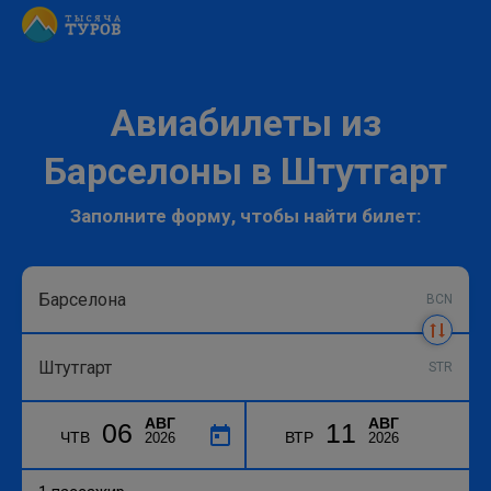
Авиабилеты из
Барселоны в Штутгарт
Заполните форму, чтобы найти билет:
BCN
STR
АВГ
АВГ
06
11
ЧТВ
ВТР
2026
2026