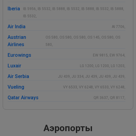
Iberia
IB 5956, IB 5532, IB 5888, IB 5532, IB 5888, IB 5532, IB 5888,
IB 5532,
Air India
AI 7706,
Austrian
OS 580, OS 580, OS 580, OS 145, OS 580, OS
Airlines
580,
Eurowings
EW 9815, EW 9764,
Luxair
LG 1200, LG 1200, LG 1203,
Air Serbia
JU 439, JU 334, JU 439, JU 439, JU 439,
Vueling
VY 6533, VY 6248, VY 6533, VY 6248,
Qatar Airways
QR 3637, QR 8117,
Аэропорты