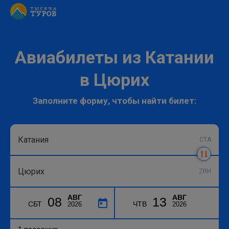
Авиабилеты из Катании
в Цюрих
Заполните форму, чтобы найти билет:
CTA
ZRH
АВГ
АВГ
08
13
СБТ
ЧТВ
2026
2026