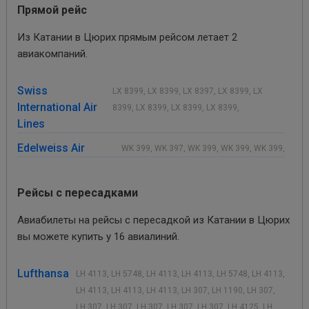
Прямой рейс
Из Катании в Цюрих прямым рейсом летает 2
авиакомпаний.
Swiss
LX 8399, LX 8399, LX 8397, LX 8399, LX
International Air
8399, LX 8399, LX 8399, LX 8399,
Lines
Edelweiss Air
WK 399, WK 397, WK 399, WK 399, WK 399,
Рейсы с пересадками
Авиабилеты на рейсы с пересадкой из Катании в Цюрих
вы можете купить у 16 авиалиний.
Lufthansa
LH 4113, LH 5748, LH 4113, LH 4113, LH 5748, LH 4113,
LH 4113, LH 4113, LH 4113, LH 307, LH 1190, LH 307,
LH 307, LH 307, LH 307, LH 307, LH 307, LH 4125, LH