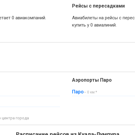
Рейсы с пересадками
тает 0 авиакомпаний.
Авиабилеты на рейсы с пере
купить у 0 авиалиний.
Аэропорты Паро
Паро
~ 0 км.*
о центра города
Расписание рейсов из Куала-Лумпура