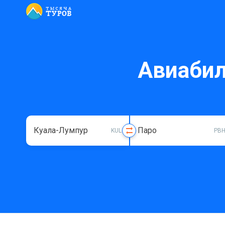
Авиабил
KUL
PB