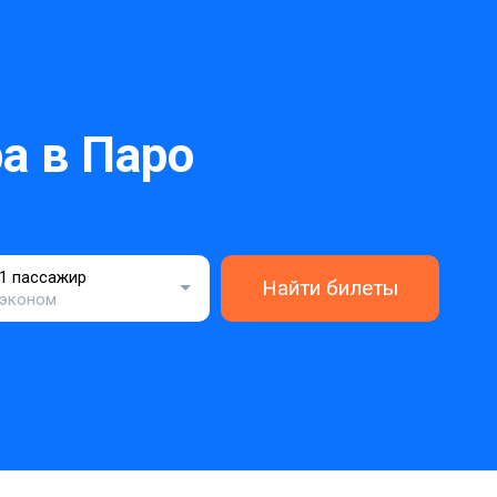
а в Паро
1 пассажир
Найти билеты
эконом