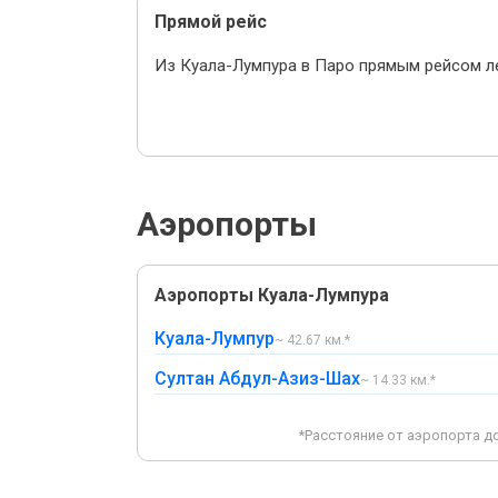
Прямой рейс
Из Куала-Лумпура в Паро прямым рейсом ле
Аэропорты
Аэропорты Куала-Лумпура
Куала-Лумпур
~ 42.67 км.*
Султан Абдул-Азиз-Шах
~ 14.33 км.*
*Расстояние от аэропорта д