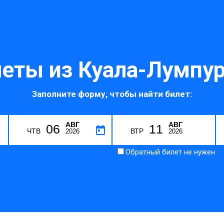
еты из Куала-Лумпур
Заполните форму, чтобы найти билет:
АВГ
АВГ
06
11
H
ЧТВ
ВТР
2026
2026
Обратный билет не нужен