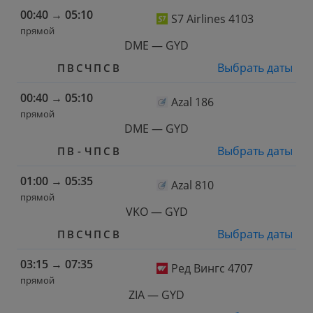
00:40
→
05:10
S7 Airlines 4103
прямой
DME — GYD
Выбрать даты
П
В
С
Ч
П
С
В
00:40
→
05:10
Azal 186
прямой
DME — GYD
Выбрать даты
П
В
-
Ч
П
С
В
01:00
→
05:35
Azal 810
прямой
VKO — GYD
Выбрать даты
П
В
С
Ч
П
С
В
03:15
→
07:35
Ред Вингс 4707
прямой
ZIA — GYD