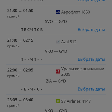
21:30
→
01:50
Аэрофлот 1850
прямой
SVO — GYD
Выбрать даты
П
В
С
Ч
П
С
В
21:40
→
02:15
Azal 812
прямой
VKO — GYD
Выбрать даты
П
-
-
Ч
П
-
-
Уральские авиалинии
22:00
→
02:05
2009
прямой
ZIA — GYD
Выбрать даты
-
В
-
Ч
-
С
-
23:05
→
03:40
S7 Airlines 4147
прямой
VKO — GYD