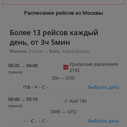
Расписание рейсов из Москвы
Более 13 рейсов каждый
день, от 3ч 5мин
Москва
, Россия
→
Баку
, Азербайджан
Уральские авиалинии
00:35
→
04:40
2145
прямой
ZIA — GYD
Выбрать даты
П
В
-
Ч
-
С
-
00:40
→
05:10
Azal 186
прямой
DME — GYD
Выбрать даты
-
-
С
-
-
С
-