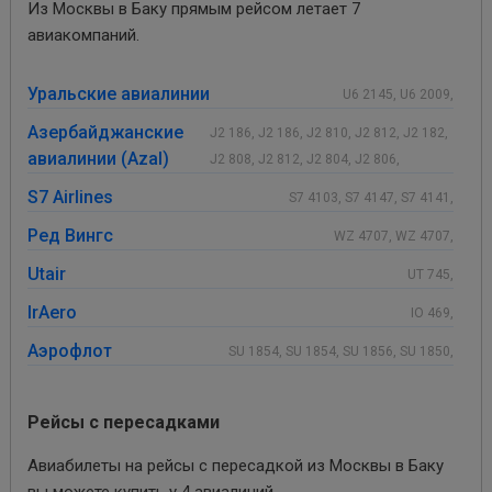
Из Москвы в Баку прямым рейсом летает 7
авиакомпаний.
Уральские авиалинии
U6 2145, U6 2009,
Азербайджанские
J2 186, J2 186, J2 810, J2 812, J2 182,
авиалинии (Azal)
J2 808, J2 812, J2 804, J2 806,
S7 Airlines
S7 4103, S7 4147, S7 4141,
Ред Вингс
WZ 4707, WZ 4707,
Utair
UT 745,
IrAero
IO 469,
Аэрофлот
SU 1854, SU 1854, SU 1856, SU 1850,
Рейсы с пересадками
Авиабилеты на рейсы с пересадкой из Москвы в Баку
вы можете купить у 4 авиалиний.