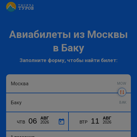
Авиабилеты из Москвы
в Баку
Заполните форму, чтобы найти билет:
MOW
BAK
АВГ
АВГ
06
11
ЧТВ
ВТР
2026
2026