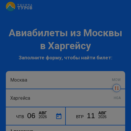
Авиабилеты из Москвы
в Харгейсу
Заполните форму, чтобы найти билет:
MOW
HGA
АВГ
АВГ
06
11
ЧТВ
ВТР
2026
2026