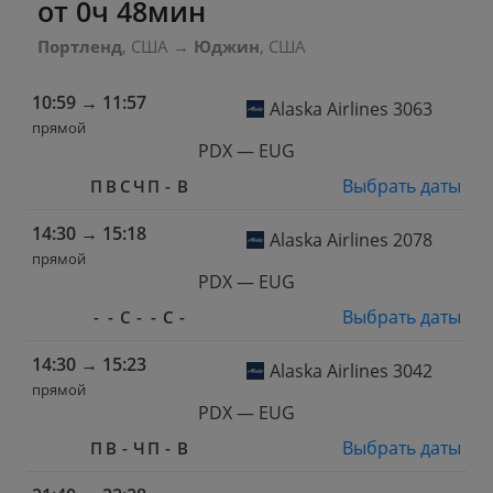
от 0ч 48мин
Портленд
, США
→
Юджин
, США
10:59
→
11:57
Alaska Airlines 3063
прямой
PDX — EUG
Выбрать даты
П
В
С
Ч
П
-
В
14:30
→
15:18
Alaska Airlines 2078
прямой
PDX — EUG
Выбрать даты
-
-
С
-
-
С
-
14:30
→
15:23
Alaska Airlines 3042
прямой
PDX — EUG
Выбрать даты
П
В
-
Ч
П
-
В