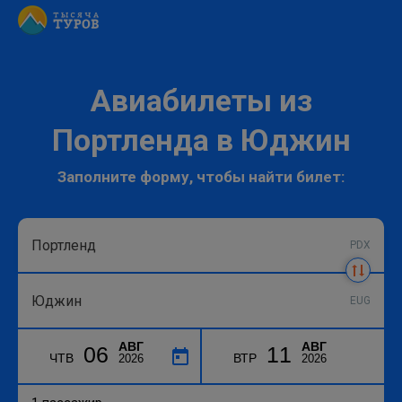
Авиабилеты из
Портленда в Юджин
Заполните форму, чтобы найти билет:
PDX
EUG
АВГ
АВГ
06
11
ЧТВ
ВТР
2026
2026