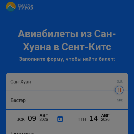
Авиабилеты из Сан-
Хуана в Сент-Китс
Заполните форму, чтобы найти билет:
SJU
SKB
АВГ
АВГ
09
14
ВСК
ПТН
2026
2026