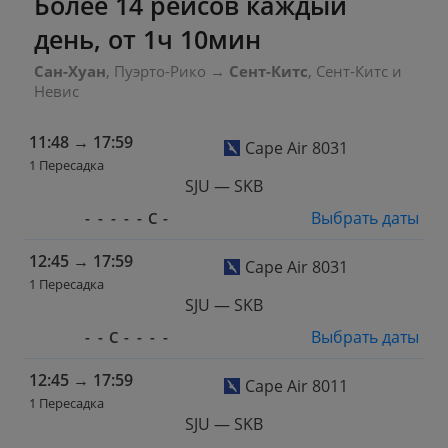
Более 14 рейсов каждый
день, от 1ч 10мин
Сан-Хуан
, Пуэрто-Рико
→
Сент-Китс
, Сент-Китс и
Невис
11:48
→
17:59
Cape Air 8031
1 Пересадка
SJU — SKB
Выбрать даты
-
-
-
-
-
С
-
12:45
→
17:59
Cape Air 8031
1 Пересадка
SJU — SKB
Выбрать даты
-
-
С
-
-
-
-
12:45
→
17:59
Cape Air 8011
1 Пересадка
SJU — SKB