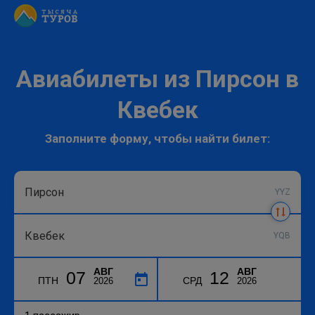
Авиабилеты из Пирсон в
Квебек
Заполните форму, чтобы найти билет:
YYZ
YQB
АВГ
АВГ
07
12
ПТН
СРД
2026
2026