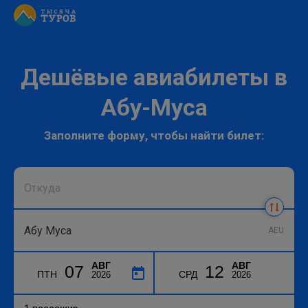
Дешёвые авиабилеты в
Абу-Муса
Заполните форму, чтобы найти билет:
AEU
АВГ
АВГ
07
12
ПТН
СРД
2026
2026