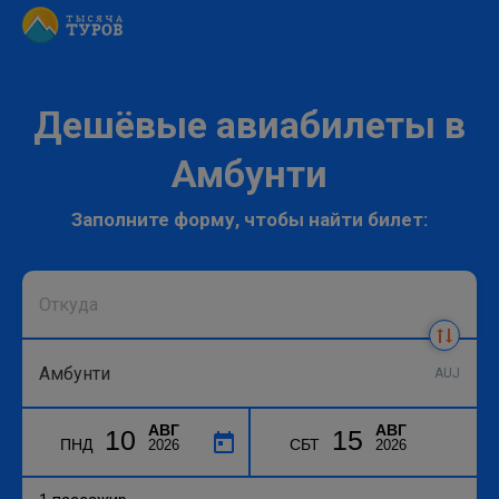
Дешёвые авиабилеты в
Амбунти
Заполните форму, чтобы найти билет:
AUJ
АВГ
АВГ
10
15
ПНД
СБТ
2026
2026