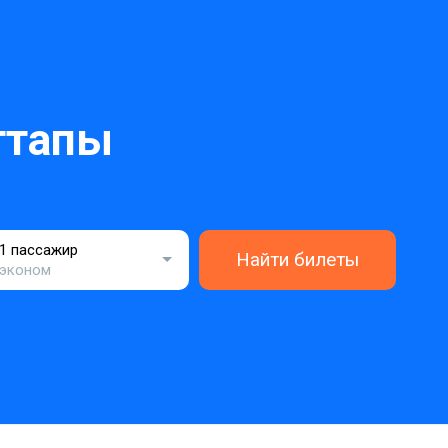
ттапы
1 пассажир
Найти билеты
эконом