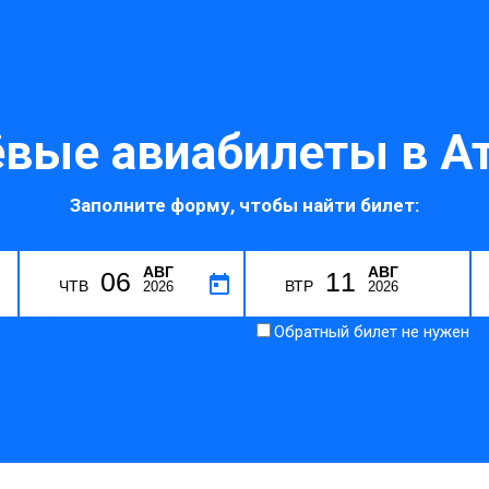
вые авиабилеты в А
Заполните форму, чтобы найти билет:
АВГ
АВГ
06
11
U
ЧТВ
ВТР
2026
2026
Обратный билет не нужен