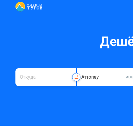
Дешё
AO