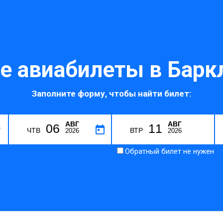
 авиабилеты в Барк
Заполните форму, чтобы найти билет:
АВГ
АВГ
06
11
P
ЧТВ
ВТР
2026
2026
Обратный билет не нужен