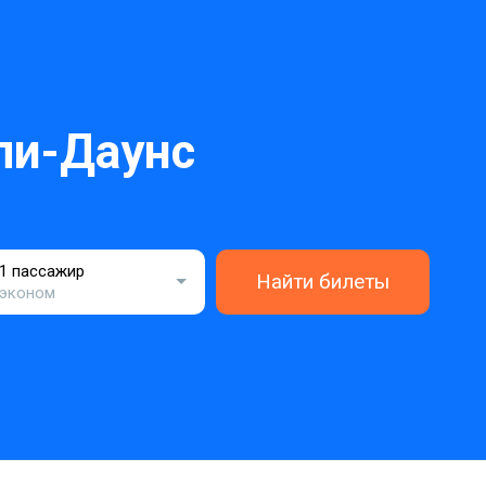
ли-Даунс
1 пассажир
Найти билеты
эконом