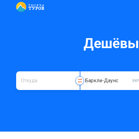
Дешёвые
BK