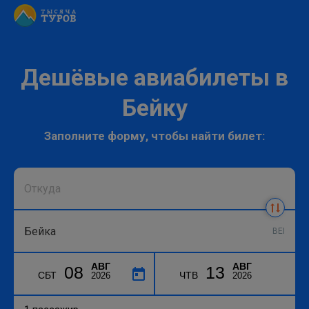
Дешёвые авиабилеты в
Бейку
Заполните форму, чтобы найти билет:
BEI
АВГ
АВГ
08
13
СБТ
ЧТВ
2026
2026