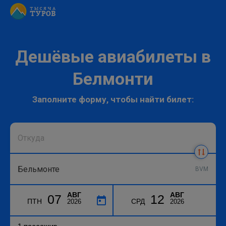
Дешёвые авиабилеты в
Белмонти
Заполните форму, чтобы найти билет:
BVM
АВГ
АВГ
07
12
ПТН
СРД
2026
2026