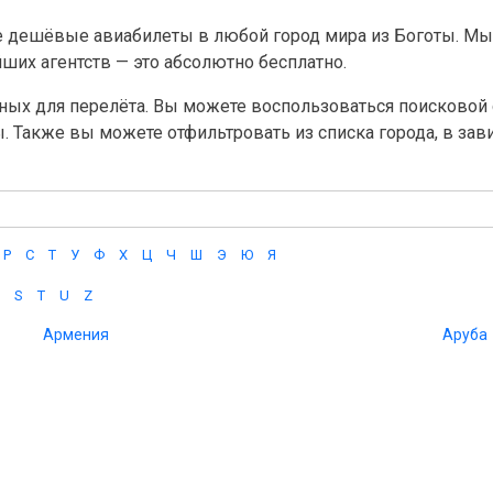
е дешёвые авиабилеты в любой город мира из Боготы. Мы
их агентств — это абсолютно бесплатно.
ных для перелёта. Вы можете воспользоваться поисковой с
ы. Также вы можете отфильтровать из списка города, в за
Р
С
Т
У
Ф
Х
Ц
Ч
Ш
Э
Ю
Я
S
T
U
Z
Армения
Аруба