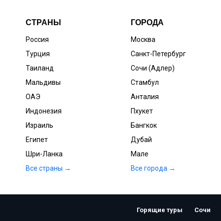
СТРАНЫ
ГОРОДА
Россия
Москва
Турция
Санкт-Петербург
Таиланд
Сочи (Адлер)
Мальдивы
Стамбул
ОАЭ
Анталия
Индонезия
Пхукет
Израиль
Бангкок
Египет
Дубай
Шри-Ланка
Мале
Все страны →
Все города →
Горящие туры
Сочи