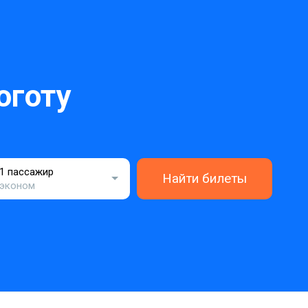
оготу
1 пассажир
Найти билеты
эконом