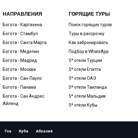
НАПРАВЛЕНИЯ
ГОРЯЩИЕ ТУРЫ
Богота - Картахена
Поиск горящих туров
Богота - Стамбул
Туры в рассрочку
Богота - Санта Марта
Как забронировать
Богота - Меделин
Подбор в WhatsApp
Богота - Мадрид
5* отели Турции
Богота - Москва
5* отели Египта
Богота - Сан-Пауло
5* отели ОАЭ
Богота - Панама
5* отели Таиланда
Богота - Сан Андрес
5* отели Мальдив
Айленд
5* отели Кубы
Гоа
Куба
Абхазия