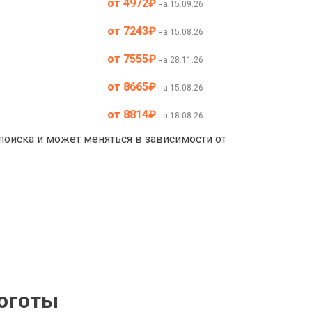
от 4972
₽
на 15.09.26
от 7243
₽
на 15.08.26
от 7555
₽
на 28.11.26
от 8665
₽
на 15.08.26
от 8814
₽
на 18.08.26
 поиска и может меняться в зависимости от
Боготы