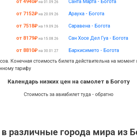
от 4940
₽
Санта Марта - Богота
на 01.09.26
от 7152
₽
Араука - Богота
на 20.09.26
от 7518
₽
Саравена - Богота
на 19.09.26
от 8179
₽
Сан Хосе Дел Гуа - Богота
на 15.08.26
от 8810
₽
Баркисимето - Богота
на 30.01.27
асов. Конечная стоимость билета действительна на момент
анному тарифу
Календарь низких цен на самолет в Боготу
Стоимость за авиабилет туда - обратно
в различные города мира из 