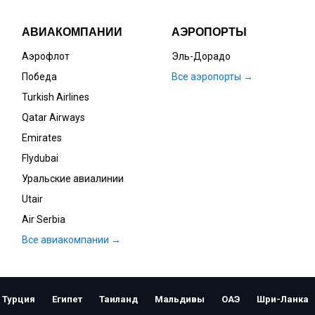
АВИАКОМПАНИИ
АЭРОПОРТЫ
Аэрофлот
Эль-Дорадо
Победа
Все аэропорты →
Turkish Airlines
Qatar Airways
Emirates
Flydubai
Уральские авиалинии
Utair
Air Serbia
Все авиакомпании →
Открыть
Турция
Египет
Таиланд
Мальдивы
ОАЭ
Шри-Ланка