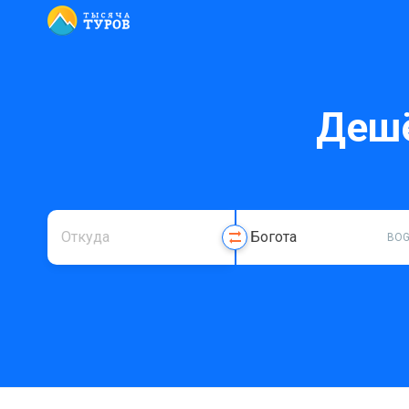
Дешё
BO