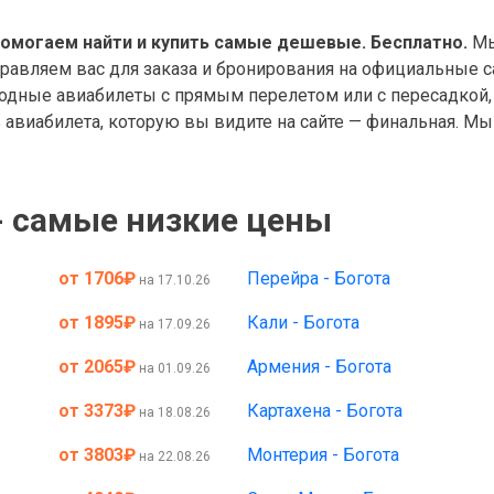
помогаем найти и купить самые дешевые. Бесплатно.
Мы
правляем вас для заказа и бронирования на официальные с
дные авиабилеты с прямым перелетом или с пересадкой, 
авиабилета, которую вы видите на сайте — финальная. Мы 
- самые низкие цены
от 1706
₽
Перейра - Богота
на 17.10.26
от 1895
₽
Кали - Богота
на 17.09.26
от 2065
₽
Армения - Богота
на 01.09.26
от 3373
₽
Картахена - Богота
на 18.08.26
от 3803
₽
Монтерия - Богота
на 22.08.26