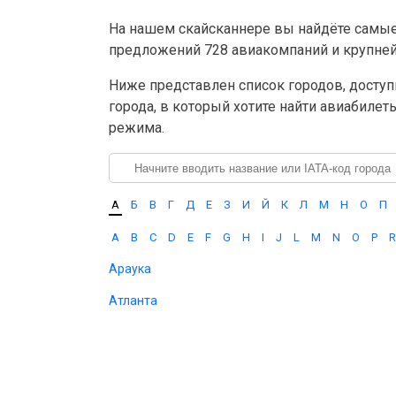
На нашем скайсканнере вы найдёте самы
предложений 728 авиакомпаний и крупнейш
Ниже представлен список городов, доступ
города, в который хотите найти авиабилет
режима.
А
Б
В
Г
Д
Е
З
И
Й
К
Л
М
Н
О
П
A
B
C
D
E
F
G
H
I
J
L
M
N
O
P
R
Араука
Атланта