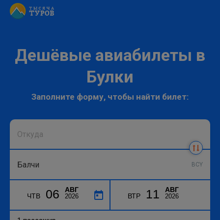
Дешёвые авиабилеты в
Булки
Заполните форму, чтобы найти билет:
BCY
АВГ
АВГ
06
11
ЧТВ
ВТР
2026
2026