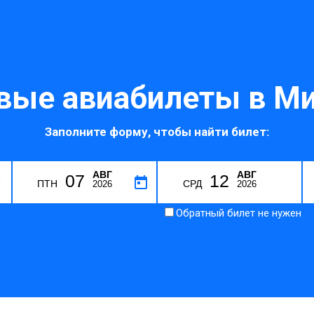
ые авиабилеты в М
Заполните форму, чтобы найти билет:
АВГ
АВГ
07
12
V
ПТН
СРД
2026
2026
Обратный билет не нужен