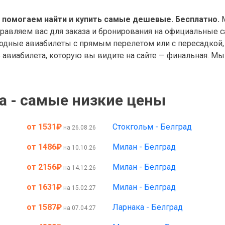
 помогаем найти и купить самые дешевые. Бесплатно.
М
правляем вас для заказа и бронирования на официальные с
дные авиабилеты с прямым перелетом или с пересадкой, 
авиабилета, которую вы видите на сайте — финальная. Мы 
а - самые низкие цены
от 1531
₽
Стокгольм - Белград
на 26.08.26
от 1486
₽
Милан - Белград
на 10.10.26
от 2156
₽
Милан - Белград
на 14.12.26
от 1631
₽
Милан - Белград
на 15.02.27
от 1587
₽
Ларнака - Белград
на 07.04.27