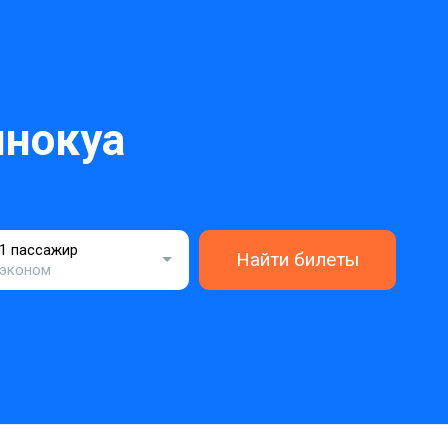
инокуа
1 пассажир
Найти билеты
эконом