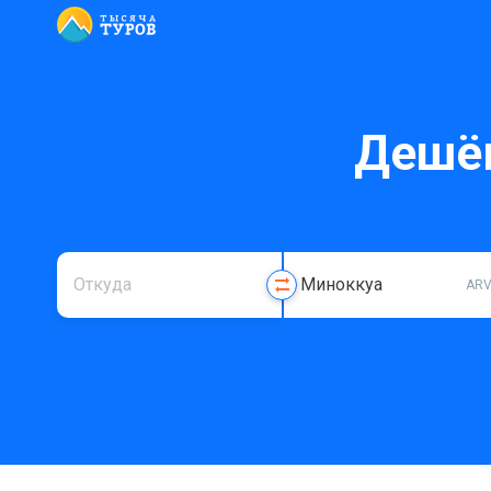
Дешёв
AR