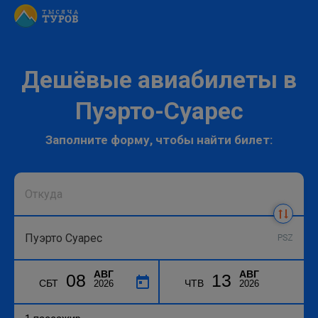
Дешёвые авиабилеты в
Пуэрто-Суарес
Заполните форму, чтобы найти билет:
PSZ
АВГ
АВГ
08
13
СБТ
ЧТВ
2026
2026